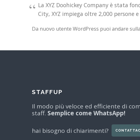
La XYZ Doohickey Company è stata fondat
City, XYZ impiega oltre 2,000 persone 
Da nuovo utente WordPress puoi andare sull
STAFFUP
Il modo più veloce ed efficiente di co
staff.
Semplice come WhatsApp!
hai bisogno di chiarimenti?
CONTATTAC