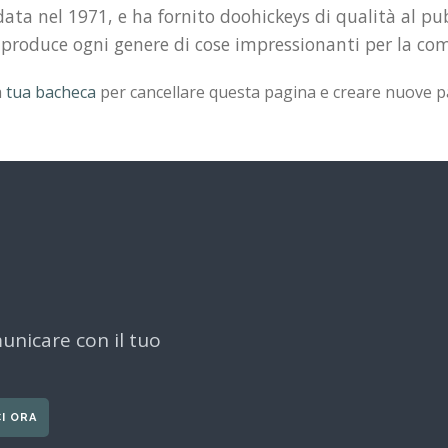
a nel 1971, e ha fornito doohickeys di qualità al pubb
e produce ogni genere di cose impressionanti per la c
a
tua bacheca
per cancellare questa pagina e creare nuove pa
municare con il tuo
I ORA