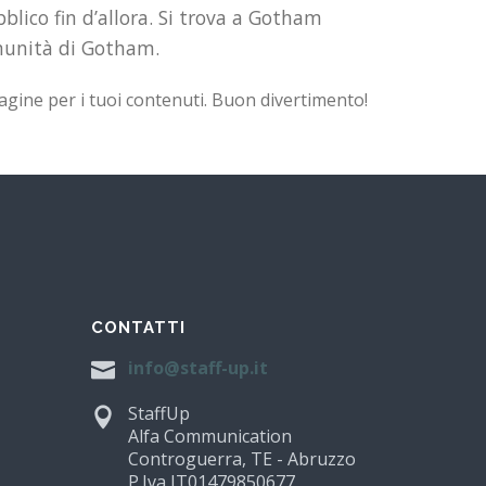
lico fin d’allora. Si trova a Gotham
omunità di Gotham.
gine per i tuoi contenuti. Buon divertimento!
CONTATTI
info@staff-up.it
StaffUp
Alfa Communication
Controguerra, TE - Abruzzo
P.Iva IT01479850677