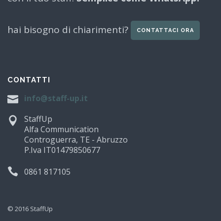
hai bisogno di chiarimenti?
CONTATTACI ORA
CONTATTI
info@staff-up.it
StaffUp
Alfa Communication
Controguerra, TE - Abruzzo
P.Iva IT01479850677
0861 817105
© 2016 StaffUp