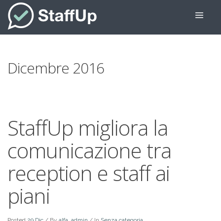
Dicembre 2016
StaffUp migliora la
comunicazione tra
reception e staff ai
piani
Posted
29 Dic
/
By
alfa_admin
/ In
Senza categoria