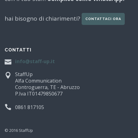
hai bisogno di chiarimenti?
CONTATTACI ORA
CONTATTI
info@staff-up.it
StaffUp
Alfa Communication
Controguerra, TE - Abruzzo
P.Iva IT01479850677
0861 817105
© 2016 StaffUp