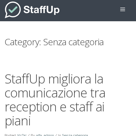
Category: Senza categoria
StaffUp migliora la
comunicazione tra
reception e staff ai
piani
Posted
29 Dic
/
By
alfa_admin
/ In
Senza categoria