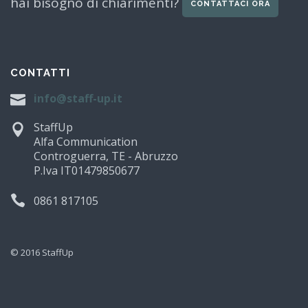
hai bisogno di chiarimenti?
CONTATTACI ORA
CONTATTI
info@staff-up.it
StaffUp
Alfa Communication
Controguerra, TE - Abruzzo
P.Iva IT01479850677
0861 817105
© 2016 StaffUp